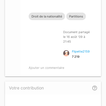
Droit de la nationalité
Partitions
Document partagé
le 16 août '09 à
21:45
Flipette2159
7 219
Ajouter un commentaire
help_outline
Votre contribution