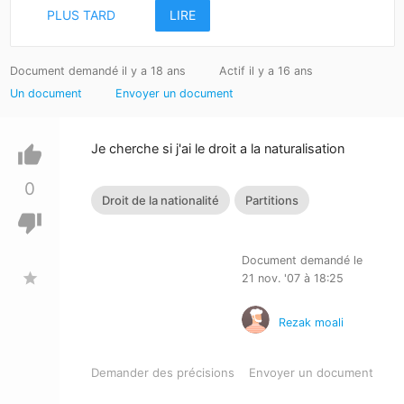
PLUS TARD
LIRE
Document demandé il y a 18 ans
Actif il y a 16 ans
Un document
Envoyer un document
Je cherche si j'ai le droit a la naturalisation
thumb_up
0
Droit de la nationalité
Partitions
thumb_down
Document demandé le
star
21 nov. '07 à 18:25
Rezak moali
Demander des précisions
Envoyer un document