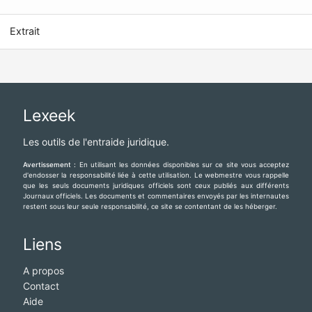
tourisme du 10 mars 1966, à jour au 25.09.2010
Extrait
Lexeek
Les outils de l'entraide juridique.
Avertissement :
En utilisant les données disponibles sur ce site vous acceptez
d'endosser la responsabilité liée à cette utilisation. Le webmestre vous rappelle
que les seuls documents juridiques officiels sont ceux publiés aux différents
Journaux officiels. Les documents et commentaires envoyés par les internautes
restent sous leur seule responsabilité, ce site se contentant de les héberger.
Liens
A propos
Contact
Aide