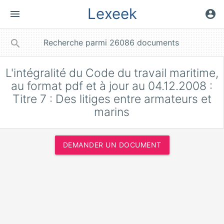
Lexeek
menu
account_circle
close
search
L'intégralité du Code du travail maritime,
au format pdf et à jour au 04.12.2008 :
Titre 7 : Des litiges entre armateurs et
marins
DEMANDER UN DOCUMENT