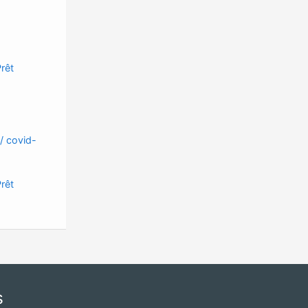
rêt
 / covid-
rêt
s