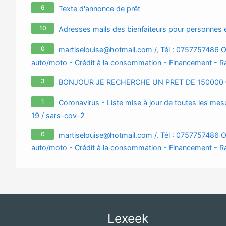
6
Texte d'annonce de prêt
10
Adresses mails des bienfaiteurs pour personnes en
0
martiselouise@hotmail.com
/, Tél : 0757757486 O
auto/moto - Crédit à la consommation - Financement - Ra
martiseslouise@gmail.com
/ Tél : 0757757486
3
BONJOUR JE RECHERCHE UN PRET DE 150000 
1
Coronavirus - Liste mise à jour de toutes les mesu
19 / sars-cov-2
0
martiselouise@hotmail.com
/. Tél : 0757757486 O
auto/moto - Crédit à la consommation - Financement - Ra
martiseslouise@gmail.com
/ Tél : 0757757486
Lexeek