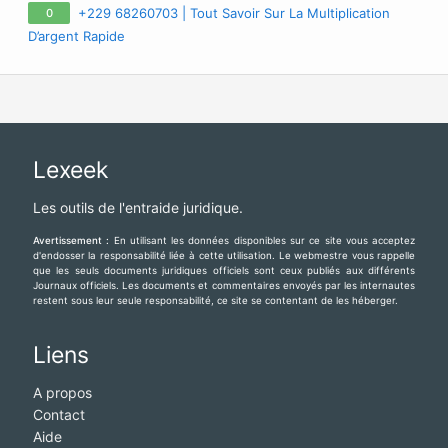
71 PORTEFEUILLE MAGIQUE EN EURO, VRAI PORTEFEUILLE
+229 68260703 | Tout Savoir Sur La Multiplication
0
MAGIQUE EN FRANCE EUROPE
D’argent Rapide
Lexeek
Les outils de l'entraide juridique.
Avertissement :
En utilisant les données disponibles sur ce site vous acceptez
d'endosser la responsabilité liée à cette utilisation. Le webmestre vous rappelle
que les seuls documents juridiques officiels sont ceux publiés aux différents
Journaux officiels. Les documents et commentaires envoyés par les internautes
restent sous leur seule responsabilité, ce site se contentant de les héberger.
Liens
A propos
Contact
Aide