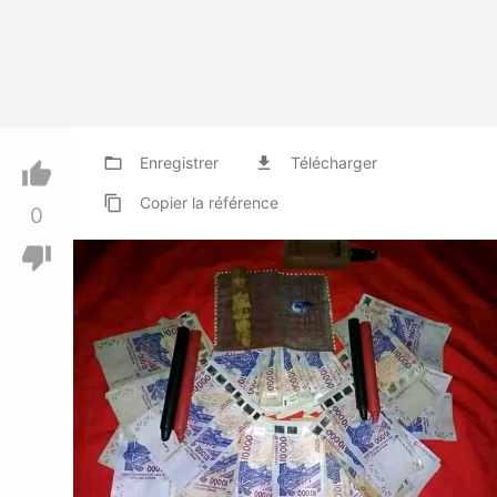
folder_open
Enregistrer
file_download
Télécharger
thumb_up
content_copy
Copier
la référence
0
thumb_down