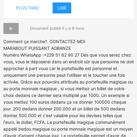
PLUS TARD
LIRE
arrow_back
Document publié il y a 9 mois
Comment ça marche?. CONTACTEZ-MOI
MARABOUT PUISSANT AGBANZE
Numéro WhatsApp :+229 51 62 90 27 Dès que vous serez chez
vous, vous le déposerai dans un endroit sûr que personne ne doit
approcher à part vous car le portefeuille est personnel et
uniquement une personne peut l'utiliser et le toucher une fois
activée. Grâce aux pouvoirs attribués au portefeuille magique ou
au porte monnaie magique , si vous mettez un billet de votre
choix dedans ce dernier sera multiplié par 1000. Un exemple si
vous mettez 100 euros dedans ça va donner 100000 chaque
jour. 200 dedans donner 200.000 et un billet de 500 dedans
donner 500.000 et c'est valable pour les devises telles que
l'euro, le dollar, FCFA. Le portefeuille magique communément
appelé bedou magique ou porte monnaie magique est un moyen
d’avoir d’argent chaque jour. Le portefeuille permet d’avoir de