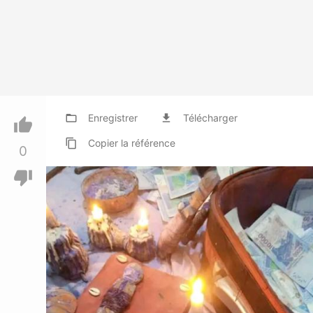
folder_open
Enregistrer
file_download
Télécharger
thumb_up
content_copy
Copier
la référence
0
thumb_down