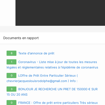
Documents en rapport
Texte d'annonce de prêt
6
Coronavirus - Liste mise à jour de toutes les mesures
1
légales et réglementaires relatives à l'épidémie de coronavirus
/ covid-19 / sars-cov-2
LOffre de Prêt Entre Particulier Sérieux (
0
chevrierjacqueslouisrodolphe@gmail.com
) Info :
chevrierjacqueslouisrodolphe@gmail.com
Bonjour Madame et
BONJOUR JE RECHERCHE UN PRET DE 150000 € SUR
3
Monsieur; Je me présente à vous, je suis Mr Jacques
15 OU 20 ANS
Chevrier , j'octroie des prêts à toute personne désirant une
aide financière. Ceci est un prêt en
FRANCE : Offre de prêt entre particuliers Très sérieux
0