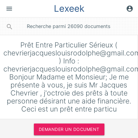
Lexeek
menu
account_circle
close
search
Prêt Entre Particulier Sérieux (
chevrierjacqueslouisrodolphe@gmail.co
) Info :
chevrierjacqueslouisrodolphe@gmail.co
Bonjour Madame et Monsieur; Je me
présente à vous, je suis Mr Jacques
Chevrier , j'octroie des prêts à toute
personne désirant une aide financière.
Ceci est un prêt entre particu
DEMANDER UN DOCUMENT