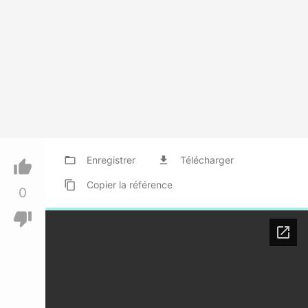
folder_open
Enregistrer
file_download
Télécharger
thumb_up
content_copy
Copier
la référence
0
thumb_down