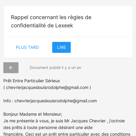
Rappel concernant les règles de
confidentialité de Lexeek
PLUS TARD
LIRE
arrow_back
Document publié il y a un an
Prêt Entre Particulier Sérieux
(
chevrierjacqueslouisrodolphe@gmail.com
)
Info :
chevrierjacqueslouisrodolphe@gmail.com
Bonjour Madame et Monsieur;
Je me présente à vous, je suis Mr Jacques Chevrier , j'octroie
des prêts à toute personne désirant une aide
financière. Ceci est un prêt entre particulier avec des conditions