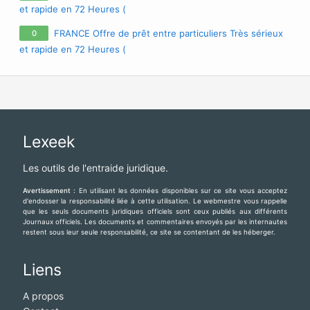
et rapide en 72 Heures (
chevrierjacqueslouisrodolphe@gmail.com
) Info :
FRANCE Offre de prêt entre particuliers Très sérieux
0
chevrierjacqueslouisrodolphe@gmail.com
Bonjour Madame et
et rapide en 72 Heures (
Monsieur; Je me présente à vous, je suis Mr Jacques
chevrierjacqueslouisrodolphe@gmail.com
) Info :
Chevrier , j'octroie des prêts à toute personne désirant une
chevrierjacqueslouisrodolphe@gmail.com
Bonjour Madame et
Monsieur; Je me présente à vous, je suis Mr Jacques
Chevrier , j'octroie des prêts à toute personne désirant une
Lexeek
Les outils de l'entraide juridique.
Avertissement :
En utilisant les données disponibles sur ce site vous acceptez
d'endosser la responsabilité liée à cette utilisation. Le webmestre vous rappelle
que les seuls documents juridiques officiels sont ceux publiés aux différents
Journaux officiels. Les documents et commentaires envoyés par les internautes
restent sous leur seule responsabilité, ce site se contentant de les héberger.
Liens
A propos