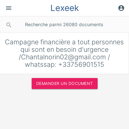
Lexeek
menu
account_circle
close
search
Campagne financière a tout personnes
qui sont en besoin d'urgence
/
Chantalnorin02@gmail.com
/
whatssap: +33756901515
DEMANDER UN DOCUMENT