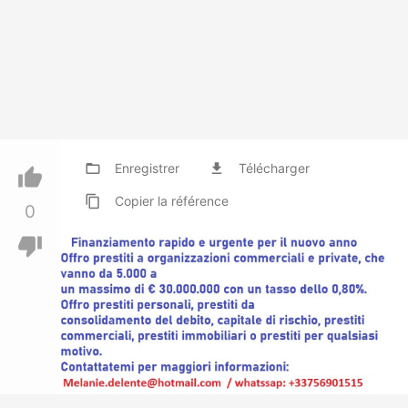
folder_open
Enregistrer
file_download
Télécharger
thumb_up
content_copy
Copier
la référence
0
thumb_down