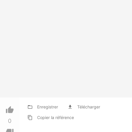
folder_open
Enregistrer
file_download
Télécharger
thumb_up
content_copy
Copier
la référence
0
thumb_down