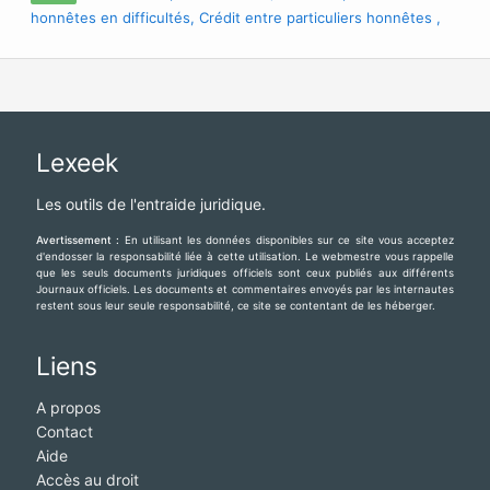
particuliers honnêtes en France et La Belgique , Prêt
honnêtes en difficultés, Crédit entre particuliers honnêtes ,
personnel sans passer par une banque :
Prêt personnel sans passer par une banque , Prêt entre
cherylgremont3@gmail.com
particuliers honnêtes en France et La Belgique , Prêt
personnel sans passer par une banque :
cherylgremont3@gmail.com
Lexeek
Les outils de l'entraide juridique.
Avertissement :
En utilisant les données disponibles sur ce site vous acceptez
d'endosser la responsabilité liée à cette utilisation. Le webmestre vous rappelle
que les seuls documents juridiques officiels sont ceux publiés aux différents
Journaux officiels. Les documents et commentaires envoyés par les internautes
restent sous leur seule responsabilité, ce site se contentant de les héberger.
Liens
A propos
Contact
Aide
Accès au droit