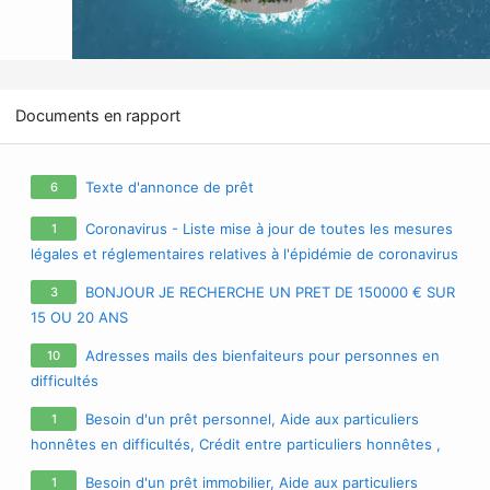
Documents en rapport
Texte d'annonce de prêt
6
Coronavirus - Liste mise à jour de toutes les mesures
1
légales et réglementaires relatives à l'épidémie de coronavirus
/ covid-19 / sars-cov-2
BONJOUR JE RECHERCHE UN PRET DE 150000 € SUR
3
15 OU 20 ANS
Adresses mails des bienfaiteurs pour personnes en
10
difficultés
Besoin d'un prêt personnel, Aide aux particuliers
1
honnêtes en difficultés, Crédit entre particuliers honnêtes ,
Prêt personnel sans passer par une banque , Prêt entre
Besoin d'un prêt immobilier, Aide aux particuliers
1