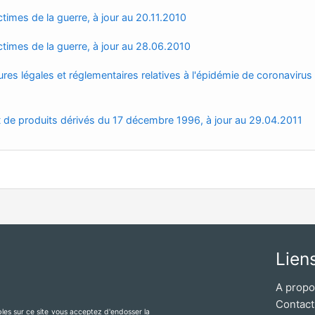
ctimes de la guerre, à jour au 20.11.2010
ictimes de la guerre, à jour au 28.06.2010
res légales et réglementaires relatives à l'épidémie de coronavirus
t de produits dérivés du 17 décembre 1996, à jour au 29.04.2011
Lien
A prop
Contact
ibles sur ce site vous acceptez d'endosser la