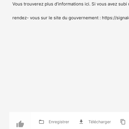
Vous trouverez plus d’informations ici. Si vous avez subi
rendez- vous sur le site du gouvernement : https://sign
folder_open
file_download
content_copy
Enregistrer
Télécharger
thumb_up