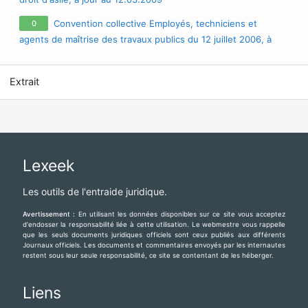
Convention collective Employés, techniciens et
0
agents de maîtrise des travaux publics du 12 juillet 2006, à
jour au 02.09.2011
Extrait
Lexeek
Les outils de l'entraide juridique.
Avertissement :
En utilisant les données disponibles sur ce site vous acceptez
d'endosser la responsabilité liée à cette utilisation. Le webmestre vous rappelle
que les seuls documents juridiques officiels sont ceux publiés aux différents
Journaux officiels. Les documents et commentaires envoyés par les internautes
restent sous leur seule responsabilité, ce site se contentant de les héberger.
Liens