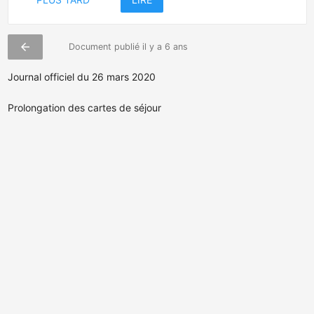
arrow_back
Document publié il y a 6 ans
Journal officiel du 26 mars 2020
Prolongation des cartes de séjour