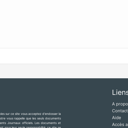
Lien
A prop
Contact
ibles sur ce site vous acceptez d'endosser la
Aide
mestre vous rappelle que les seuls documents
érents Journaux officiels. Les documents et
Accès a
t sous leur seule responsabilité, ce site se