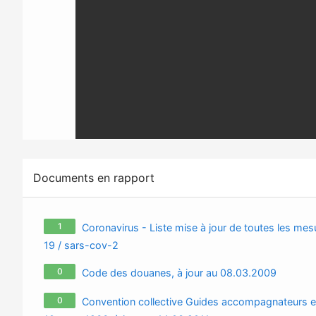
Documents en rapport
1
Coronavirus - Liste mise à jour de toutes les mesu
19 / sars-cov-2
0
Code des douanes, à jour au 08.03.2009
0
Convention collective Guides accompagnateurs e