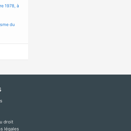
re 1978, à
isme du
s
os
u droit
s légales