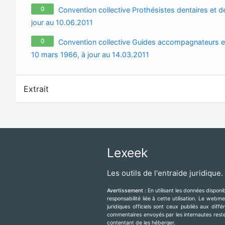
0
Convention collective Prothésistes dentaires et 
jour au 10.06.2011
0
Convention collective Guides accompagnateurs e
10 mars 1966, à jour au 14.03.2011
Extrait
Lexeek
Les outils de l'entraide juridique.
Avertissement :
En utilisant les données dispon
responsabilité liée à cette utilisation. Le web
juridiques officiels sont ceux publiés aux diff
commentaires envoyés par les internautes resten
contentant de les héberger.