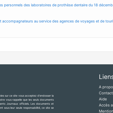
des personnels des laboratoires de prothèse dentaire du 18 décemb
t accompagnateurs au service des agences de voyages et de tour
Lien
A prop
Contact
ibles sur ce site vous acceptez d'endosser la
Aide
mestre vous rappelle que les seuls documents
érents Journaux officiels. Les documents et
Accès a
t sous leur seule responsabilité, ce site se
Mention