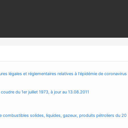
res légales et réglementaires relatives à l'épidémie de coronavirus
udre du 1er juillet 1973, à jour au 13.08.2011
e combustibles solides, liquides, gazeux, produits pétroliers du 20