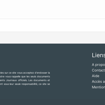
Lien
A prop
Contact
ibles sur ce site vous acceptez d'endosser la
Aide
mestre vous rappelle que les seuls documents
érents Journaux officiels. Les documents et
Accès a
t sous leur seule responsabilité, ce site se
Mention