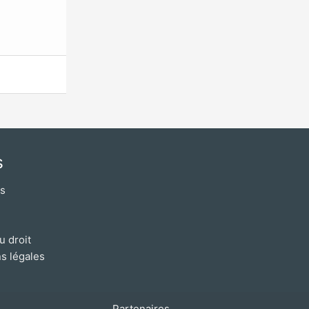
s
os
u droit
s légales
Partenaires