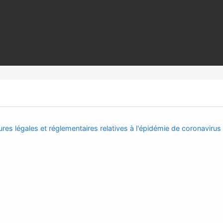
res légales et réglementaires relatives à l'épidémie de coronavirus