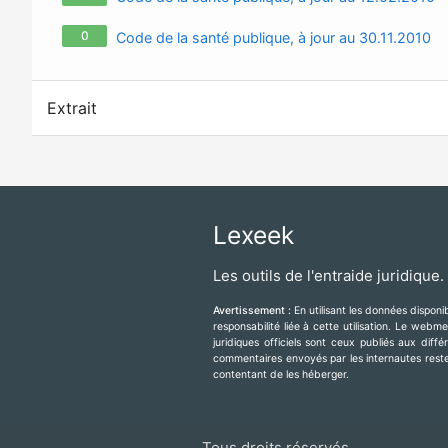
0
Code de la santé publique, à jour au 30.11.2010
Extrait
Lexeek
Les outils de l'entraide juridique.
Avertissement :
En utilisant les données dispon
responsabilité liée à cette utilisation. Le web
juridiques officiels sont ceux publiés aux diff
commentaires envoyés par les internautes resten
contentant de les héberger.
Tous droits réservés