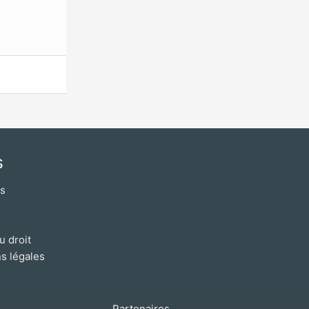
s
os
u droit
s légales
Partenaires