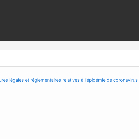
res légales et réglementaires relatives à l'épidémie de coronavirus