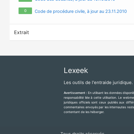
0
Code de procédure civile, à jour au 23.11.2010
Extrait
Lexeek
Les outils de l'entraide juridique.
Avertissement :
En utilisant les données dispon
responsabilité liée à cette utilisation. Le web
juridiques officiels sont ceux publiés aux diff
commentaires envoyés par les internautes resten
contentant de les héberger.
Tous droits réservés