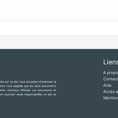
Lien
A prop
Contact
ibles sur ce site vous acceptez d'endosser la
Aide
mestre vous rappelle que les seuls documents
érents Journaux officiels. Les documents et
Accès a
t sous leur seule responsabilité, ce site se
Mention