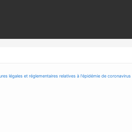
res légales et réglementaires relatives à l'épidémie de coronavirus