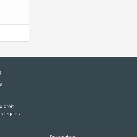
s
os
u droit
s légales
Partenaires