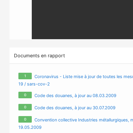
Documents en rapport
1
Coronavirus - Liste mise à jour de toutes les mesu
19 / sars-cov-2
0
Code des douanes, à jour au 08.03.2009
0
Code des douanes, à jour au 30.07.2009
0
Convention collective Industries métallurgiques, m
19.05.2009