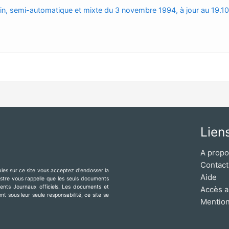
main, semi-automatique et mixte du 3 novembre 1994, à jour au 19.1
Lien
A prop
Contact
ibles sur ce site vous acceptez d'endosser la
Aide
mestre vous rappelle que les seuls documents
érents Journaux officiels. Les documents et
Accès a
t sous leur seule responsabilité, ce site se
Mention