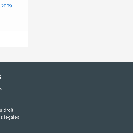
0.2009
s
os
u droit
s légales