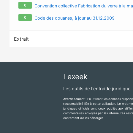
0
Convention collective Fabrication du verre à la 
0
Code des douanes, à jour au 31.12.2009
Extrait
Lexeek
Les outils de l'entraide juridique.
Avertissement :
En utilisant les données dispon
responsabilité liée à cette utilisation. Le web
juridiques officiels sont ceux publiés aux diff
commentaires envoyés par les internautes resten
contentant de les héberger.