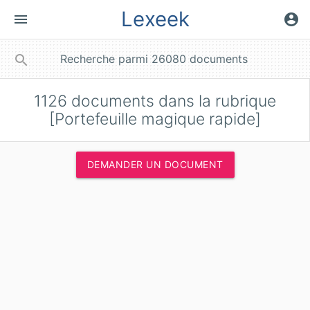
Lexeek
menu
account_circle
close
search
1126
documents dans la rubrique
[Portefeuille magique rapide]
DEMANDER UN DOCUMENT