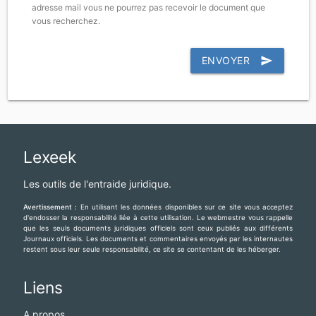
adresse mail vous ne pourrez pas recevoir le document que
vous recherchez.
ENVOYER
send
Lexeek
Les outils de l'entraide juridique.
Avertissement :
En utilisant les données disponibles sur ce site vous acceptez
d'endosser la responsabilité liée à cette utilisation. Le webmestre vous rappelle
que les seuls documents juridiques officiels sont ceux publiés aux différents
Journaux officiels. Les documents et commentaires envoyés par les internautes
restent sous leur seule responsabilité, ce site se contentant de les héberger.
Liens
A propos