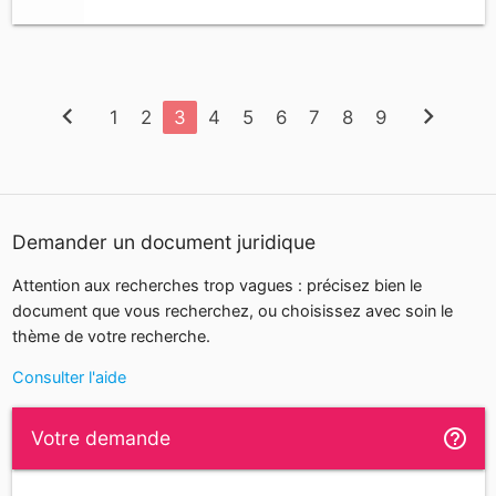
chevron_left
chevron_right
1
2
3
4
5
6
7
8
9
Demander un document juridique
Attention aux recherches trop vagues : précisez bien le
document que vous recherchez, ou choisissez avec soin le
thème de votre recherche.
Consulter l'aide
help_outline
Votre demande