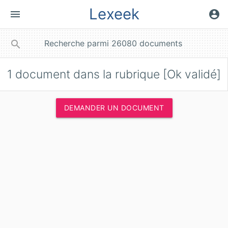
Lexeek
menu
account_circle
close
search
1
document dans la rubrique [Ok validé]
DEMANDER UN DOCUMENT