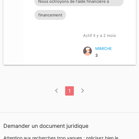
Nous octroyons de l'aide financière à
toutes personnes ayant dan
financement
Actif Il y a 2 mois
MIMICHE
3
chevron_left
chevron_right
1
Demander un document juridique
Attention aux recherches trop vagues : précisez bien le