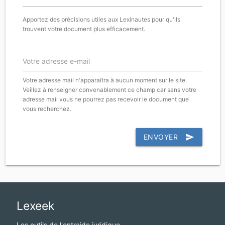
Apportez des précisions utiles aux Lexinautes pour qu'ils
trouvent votre document plus efficacement.
Votre adresse e-mail
Votre adresse mail n'apparaîtra à aucun moment sur le site.
Veillez à renseigner convenablement ce champ car sans votre
adresse mail vous ne pourrez pas recevoir le document que
vous recherchez.
ENVOYER
send
Lexeek
Les outils de l'entraide juridique.