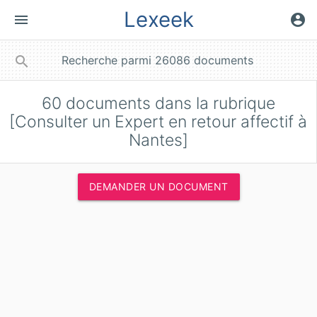
Lexeek
menu
account_circle
close
search
60
documents dans la rubrique
[Consulter un Expert en retour affectif à
Nantes]
DEMANDER UN DOCUMENT