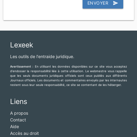
ENVOYER
send
Lexeek
Les outils de l'entraide juridique.
Avertissement :
En utilisant les données disponibles sur ce site vous acceptez
d'endosser la responsabilité liée à cette utilisation. Le webmestre vous rappelle
que les seuls documents juridiques officiels sont ceux publiés aux différents
Journaux officiels. Les documents et commentaires envoyés par les internautes
restent sous leur seule responsabilité, ce site se contentant de les héberger.
Liens
A propos
Contact
Aide
Accès au droit