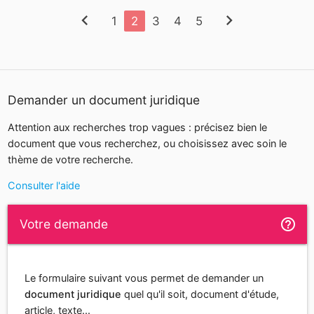
chevron_left
chevron_right
1
2
3
4
5
Demander un document juridique
Attention aux recherches trop vagues : précisez bien le
document que vous recherchez, ou choisissez avec soin le
thème de votre recherche.
Consulter l'aide
help_outline
Votre demande
Le formulaire suivant vous permet de demander un
document juridique
quel qu'il soit, document d'étude,
article, texte...