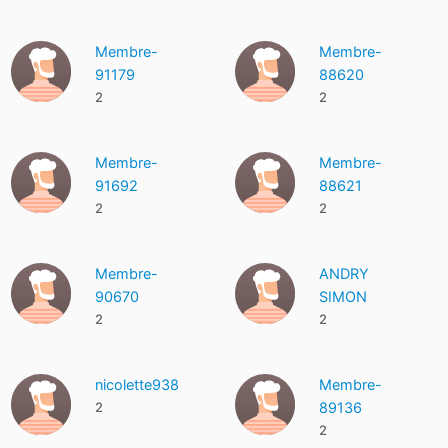
Membre-
Membre-
91179
88620
2
2
Membre-
Membre-
91692
88621
2
2
Membre-
ANDRY
90670
SIMON
2
2
nicolette938
Membre-
2
89136
2