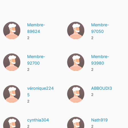
Membre-
Membre-
89624
97050
2
2
Membre-
Membre-
92700
93980
2
2
véronique224
ABBOUDI3
5
2
2
cynthia304
Nath919
2
2