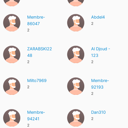
Membre-
Abdel4
86047
2
2
ZARABSKI22
Al Djoud -
48
123
2
2
Milto7969
Membre-
2
92193
2
Membre-
Dan310
94241
2
2