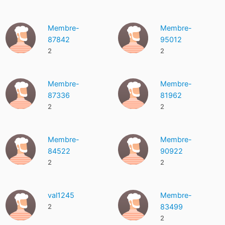
Membre-
Membre-
87842
95012
2
2
Membre-
Membre-
87336
81962
2
2
Membre-
Membre-
84522
90922
2
2
val1245
Membre-
2
83499
2