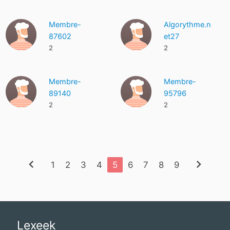
Membre-
Algorythme.n
87602
et27
2
2
Membre-
Membre-
89140
95796
2
2
chevron_left
chevron_right
1
2
3
4
5
6
7
8
9
Lexeek