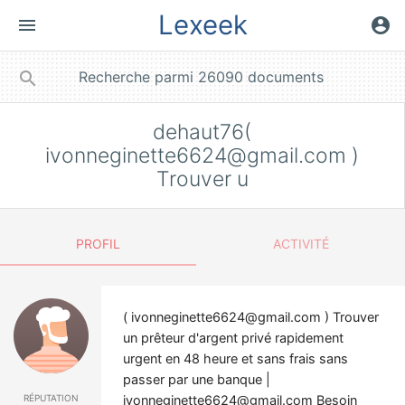
Lexeek
menu
account_circle
close
search
dehaut76(
ivonneginette6624@gmail.com
)
Trouver u
PROFIL
ACTIVITÉ
(
ivonneginette6624@gmail.com
) Trouver
un prêteur d'argent privé rapidement
urgent en 48 heure et sans frais sans
passer par une banque |
réputation
ivonneginette6624@gmail.com
Besoin