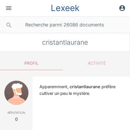
Lexeek
menu
account_circle
close
search
cristantlaurane
PROFIL
ACTIVITÉ
Apparemment,
cristantlaurane
préfère
cultiver un peu le mystère.
réputation
0