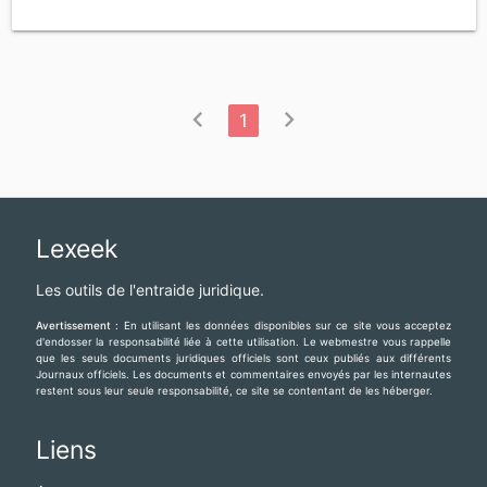
chevron_left
chevron_right
1
Lexeek
Les outils de l'entraide juridique.
Avertissement :
En utilisant les données disponibles sur ce site vous acceptez
d'endosser la responsabilité liée à cette utilisation. Le webmestre vous rappelle
que les seuls documents juridiques officiels sont ceux publiés aux différents
Journaux officiels. Les documents et commentaires envoyés par les internautes
restent sous leur seule responsabilité, ce site se contentant de les héberger.
Liens