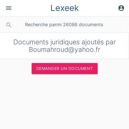
Lexeek
menu
account_circle
close
search
Documents juridiques ajoutés par
Boumahroud@yahoo.fr
DEMANDER UN DOCUMENT