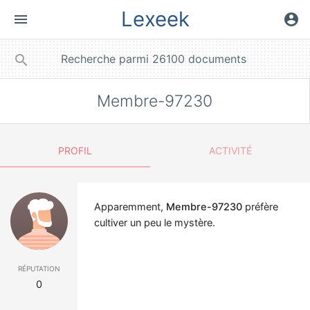
Lexeek
menu
account_circle
close
search
Membre-97230
PROFIL
ACTIVITÉ
Apparemment,
Membre-97230
préfère
cultiver un peu le mystère.
réputation
0