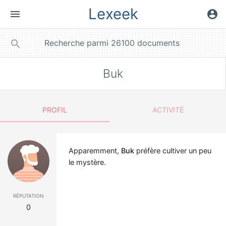
Lexeek
menu
account_circle
close
search
Buk
PROFIL
ACTIVITÉ
Apparemment,
Buk
préfère cultiver un peu
le mystère.
réputation
0