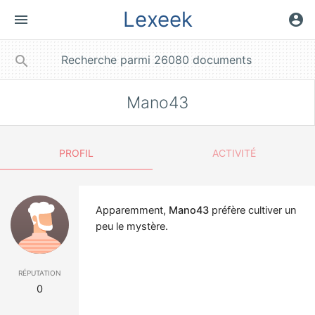
Lexeek
menu
account_circle
close
search
Mano43
PROFIL
ACTIVITÉ
Apparemment,
Mano43
préfère cultiver un
peu le mystère.
réputation
0