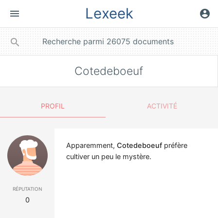
Lexeek
menu
account_circle
close
search
Cotedeboeuf
PROFIL
ACTIVITÉ
Apparemment,
Cotedeboeuf
préfère
cultiver un peu le mystère.
réputation
0