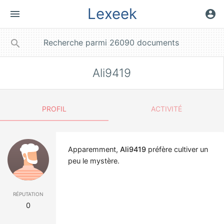
Lexeek
menu
account_circle
close
search
Ali9419
PROFIL
ACTIVITÉ
Apparemment,
Ali9419
préfère cultiver un
peu le mystère.
réputation
0