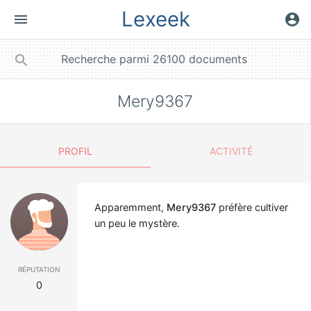
Lexeek
menu
account_circle
close
search
Mery9367
PROFIL
ACTIVITÉ
Apparemment,
Mery9367
préfère cultiver
un peu le mystère.
réputation
0