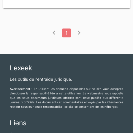
chevron_left
chevron_right
1
Lexeek
Les outils de l'entraide juridique.
Avertissement :
En utilisant les données disponibles sur ce site vous acceptez
d'endosser la responsabilité liée à cette utilisation. Le webmestre vous rappelle
que les seuls documents juridiques officiels sont ceux publiés aux différents
Journaux officiels. Les documents et commentaires envoyés par les internautes
restent sous leur seule responsabilité, ce site se contentant de les héberger.
Liens