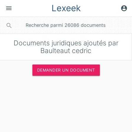
Lexeek
menu
account_circle
close
search
Documents juridiques ajoutés par
Baulteaut cedric
DEMANDER UN DOCUMENT