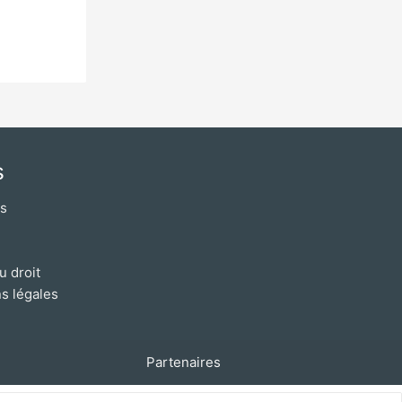
s
os
u droit
s légales
Partenaires