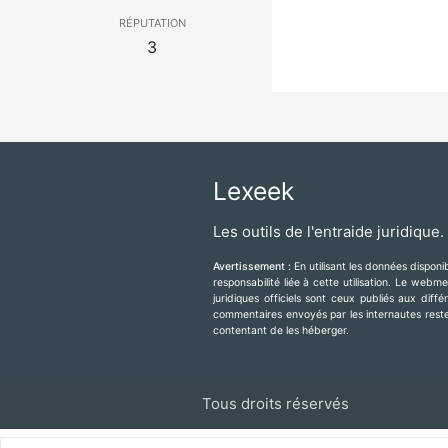
réputation
3
Lexeek
Les outils de l'entraide juridique.
Avertissement :
En utilisant les données dispon
responsabilité liée à cette utilisation. Le web
juridiques officiels sont ceux publiés aux diff
commentaires envoyés par les internautes resten
contentant de les héberger.
Tous droits réservés