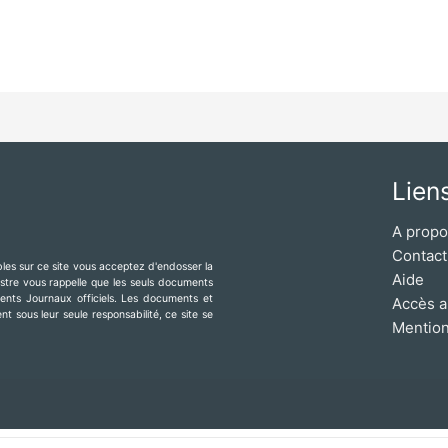
Lien
A prop
Contact
ibles sur ce site vous acceptez d'endosser la
Aide
mestre vous rappelle que les seuls documents
érents Journaux officiels. Les documents et
Accès a
t sous leur seule responsabilité, ce site se
Mention