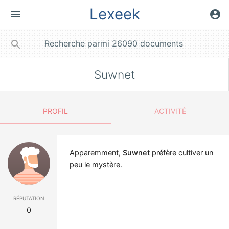
Lexeek
menu
account_circle
close
search
Suwnet
PROFIL
ACTIVITÉ
Apparemment,
Suwnet
préfère cultiver un
peu le mystère.
réputation
0