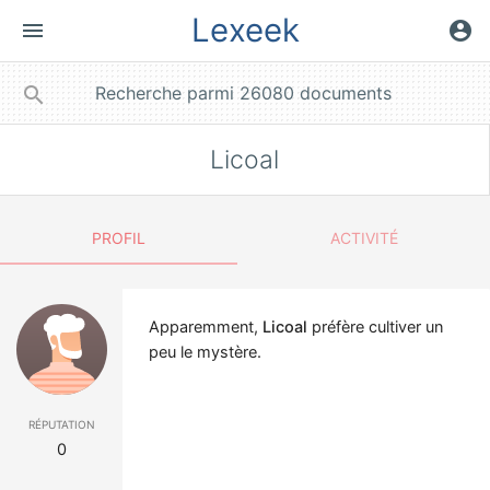
Lexeek
menu
account_circle
close
search
Licoal
PROFIL
ACTIVITÉ
Apparemment,
Licoal
préfère cultiver un
peu le mystère.
réputation
0