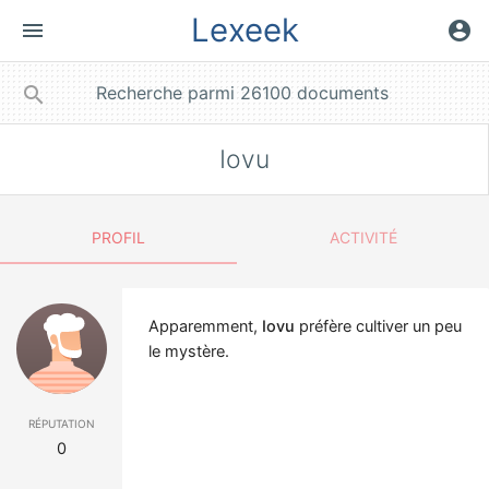
Lexeek
menu
account_circle
close
search
Iovu
PROFIL
ACTIVITÉ
Apparemment,
Iovu
préfère cultiver un peu
le mystère.
réputation
0