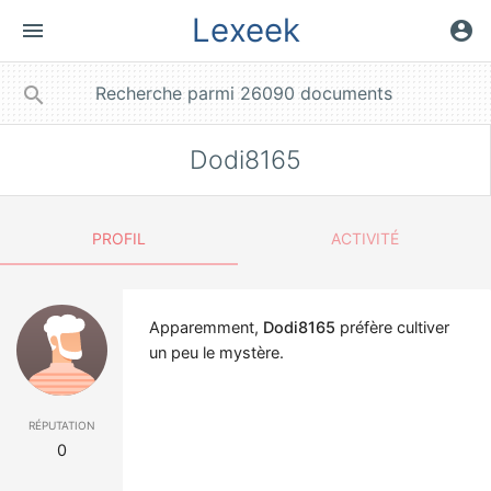
Lexeek
menu
account_circle
close
search
Dodi8165
PROFIL
ACTIVITÉ
Apparemment,
Dodi8165
préfère cultiver
un peu le mystère.
réputation
0