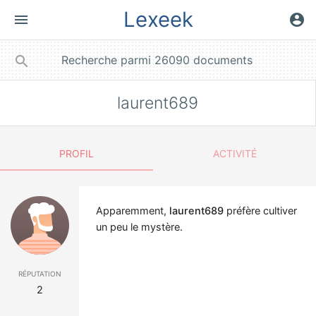
Lexeek
menu
account_circle
close
search
laurent689
PROFIL
ACTIVITÉ
Apparemment,
laurent689
préfère cultiver
un peu le mystère.
réputation
2