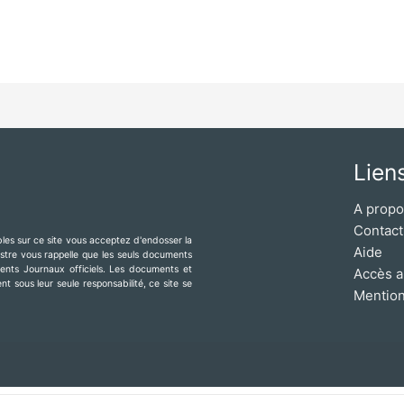
Lien
A prop
Contact
ibles sur ce site vous acceptez d'endosser la
Aide
mestre vous rappelle que les seuls documents
érents Journaux officiels. Les documents et
Accès a
t sous leur seule responsabilité, ce site se
Mention