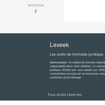
réputation
2
Lexeek
Les outils de l'entraide juridique.
Avertissement :
En utilisant les données dispon
responsabilité liée à cette utilisation. Le web
juridiques officiels sont ceux publiés aux diff
commentaires envoyés par les internautes resten
contentant de les héberger.
Tous droits réservés