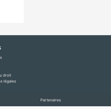
s
os
u droit
s légales
Partenaires