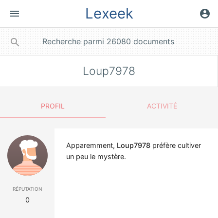
Lexeek
menu
account_circle
close
search
Loup7978
PROFIL
ACTIVITÉ
Apparemment,
Loup7978
préfère cultiver
un peu le mystère.
réputation
0