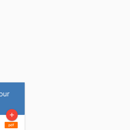
our
add
pdf