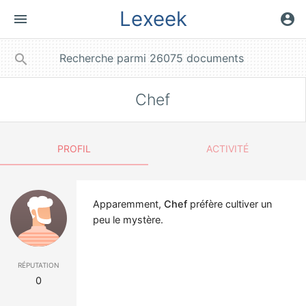
Lexeek
menu
account_circle
close
search
Chef
PROFIL
ACTIVITÉ
Apparemment,
Chef
préfère cultiver un
peu le mystère.
réputation
0