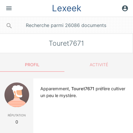
Lexeek
menu
account_circle
close
search
Touret7671
PROFIL
ACTIVITÉ
Apparemment,
Touret7671
préfère cultiver
un peu le mystère.
réputation
0