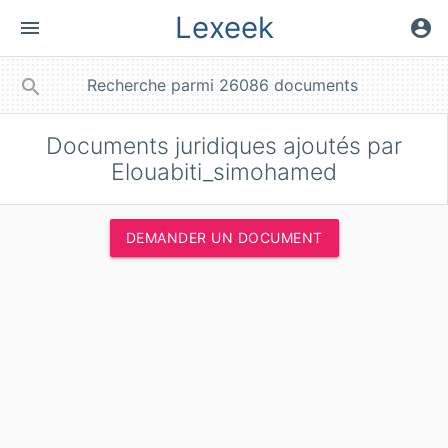
Lexeek
menu
account_circle
close
search
Documents juridiques ajoutés par
Elouabiti_simohamed
DEMANDER UN DOCUMENT