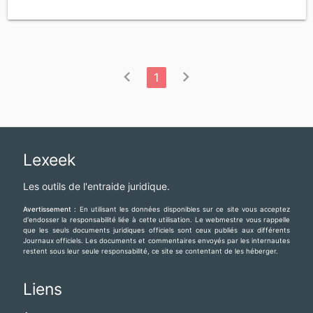
chevron_left
chevron_right
1
Lexeek
Les outils de l'entraide juridique.
Avertissement :
En utilisant les données disponibles sur ce site vous acceptez
d'endosser la responsabilité liée à cette utilisation. Le webmestre vous rappelle
que les seuls documents juridiques officiels sont ceux publiés aux différents
Journaux officiels. Les documents et commentaires envoyés par les internautes
restent sous leur seule responsabilité, ce site se contentant de les héberger.
Liens