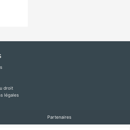
s
os
u droit
s légales
Partenaires