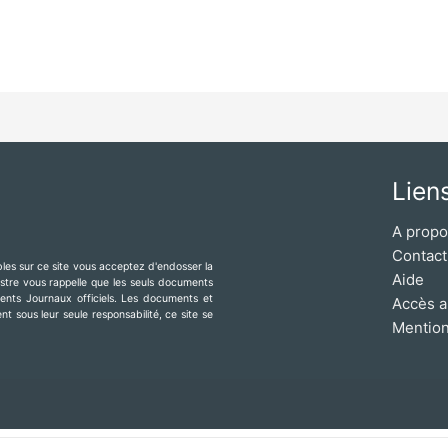
Lien
A prop
Contact
ibles sur ce site vous acceptez d'endosser la
Aide
mestre vous rappelle que les seuls documents
érents Journaux officiels. Les documents et
Accès a
t sous leur seule responsabilité, ce site se
Mention