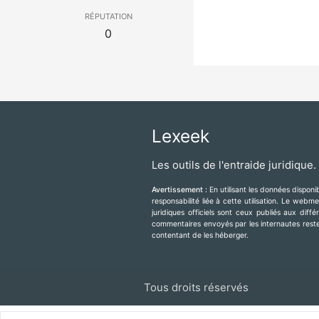
réputation
0
Lexeek
Les outils de l'entraide juridique.
Avertissement :
En utilisant les données dispon
responsabilité liée à cette utilisation. Le web
juridiques officiels sont ceux publiés aux diff
commentaires envoyés par les internautes resten
contentant de les héberger.
Tous droits réservés