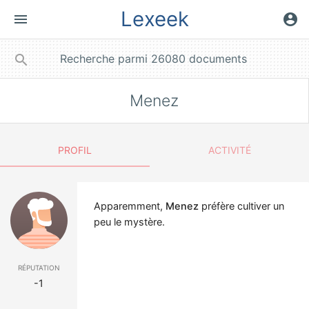
Lexeek
menu
account_circle
close
search
Menez
PROFIL
ACTIVITÉ
Apparemment,
Menez
préfère cultiver un
peu le mystère.
réputation
-1