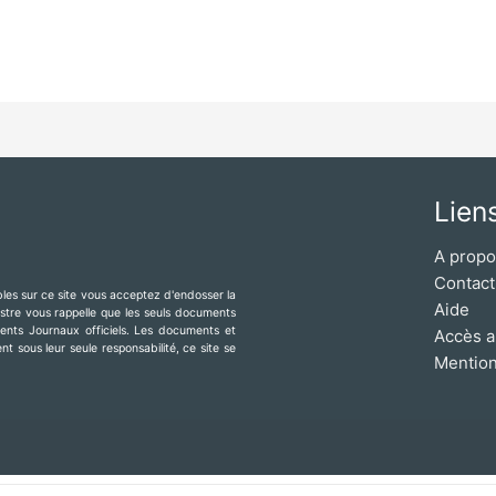
Lien
A prop
Contact
ibles sur ce site vous acceptez d'endosser la
Aide
mestre vous rappelle que les seuls documents
érents Journaux officiels. Les documents et
Accès a
t sous leur seule responsabilité, ce site se
Mention