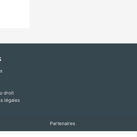
s
os
u droit
s légales
Partenaires