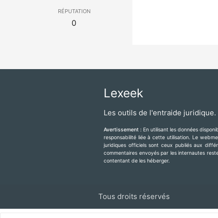
réputation
0
Lexeek
Les outils de l'entraide juridique.
Avertissement :
En utilisant les données dispon
responsabilité liée à cette utilisation. Le web
juridiques officiels sont ceux publiés aux diff
commentaires envoyés par les internautes resten
contentant de les héberger.
Tous droits réservés