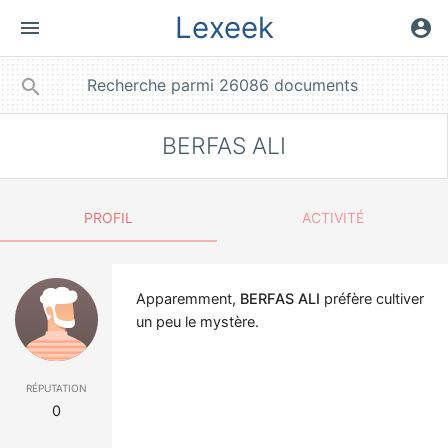
Lexeek
menu
account_circle
close
search
BERFAS ALI
PROFIL
ACTIVITÉ
Apparemment,
BERFAS ALI
préfère cultiver
un peu le mystère.
réputation
0