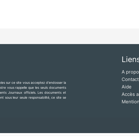
Lien
A prop
Contact
ibles sur ce site vous acceptez d'endosser la
Aide
mestre vous rappelle que les seuls documents
érents Journaux officiels. Les documents et
Accès a
t sous leur seule responsabilité, ce site se
Mention