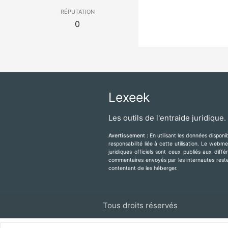
réputation
0
Lexeek
Les outils de l'entraide juridique.
Avertissement :
En utilisant les données dispon
responsabilité liée à cette utilisation. Le web
juridiques officiels sont ceux publiés aux diff
commentaires envoyés par les internautes resten
contentant de les héberger.
Tous droits réservés