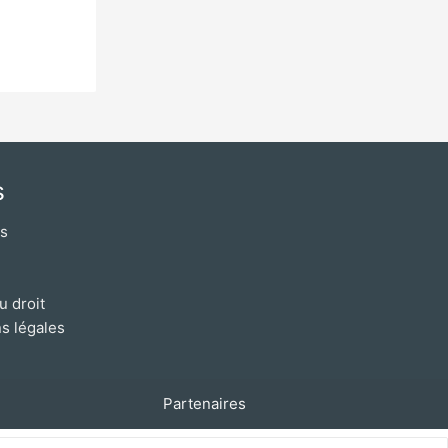
s
os
u droit
s légales
Partenaires