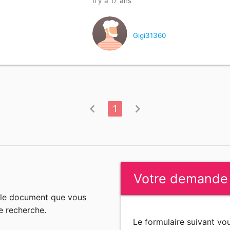
Il y a 17 ans
Gigi31360
chevron_left
chevron_right
1
Votre demande
n le document que vous
e recherche.
Le formulaire suivant v