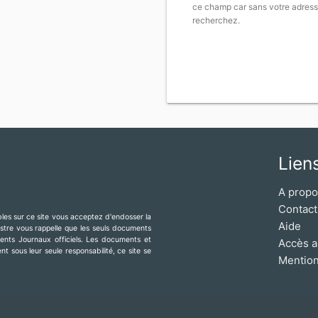
ce champ car sans votre adress
recherchez.
Lien
A prop
Contact
ibles sur ce site vous acceptez d'endosser la
Aide
mestre vous rappelle que les seuls documents
érents Journaux officiels. Les documents et
Accès a
t sous leur seule responsabilité, ce site se
Mention