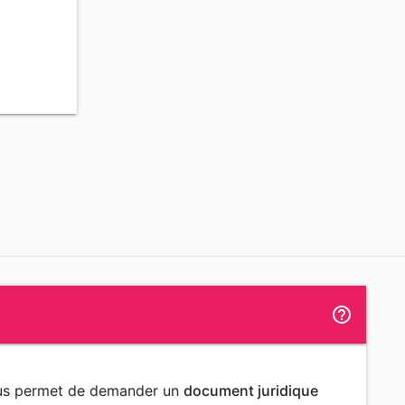
help_outline
ous permet de demander un
document juridique