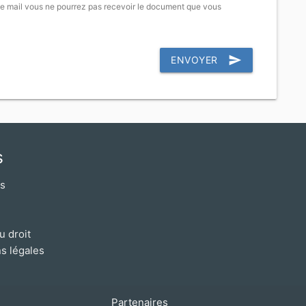
e mail vous ne pourrez pas recevoir le document que vous
send
ENVOYER
s
os
u droit
s légales
Partenaires