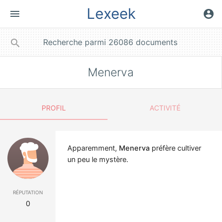
Lexeek
menu
account_circle
close
search
Menerva
PROFIL
ACTIVITÉ
Apparemment,
Menerva
préfère cultiver
un peu le mystère.
réputation
0